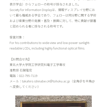
表示学会）からフェローの称号が授与されました。
Society for Information Displayは、情報ディスプレイ分野にお
いて最も権威ある学会であり、フェローは同分野に関する学術
および産業分野の発展・普及・振興に対して、特に貢献が顕著
と認められる者に授与される称号です。
受賞対象：
For his contributions to wide-view and low-power sunlight-
readable LCDs, including highly functional optical films.
【お問合せ先】
東北大学大学院工学研究科電子工学専攻
准教授 石鍋隆宏
電話：022-795-7119
メール：takahiro.ishinabe.c4＠tohoku.ac.jp（全角＠を半角@
へ変換してください）