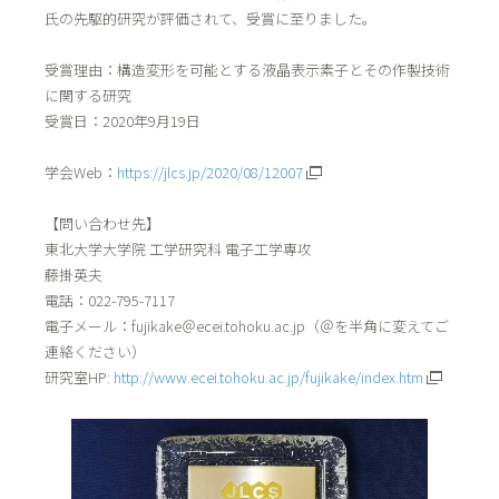
氏の先駆的研究が評価されて、受賞に至りました。
受賞理由：構造変形を可能とする液晶表示素子とその作製技術
に関する研究
受賞日：2020年9月19日
学会Web：
https://jlcs.jp/2020/08/12007
【問い合わせ先】
東北大学大学院 工学研究科 電子工学専攻
藤掛英夫
電話：022-795-7117
電子メール：fujikake＠ecei.tohoku.ac.jp（＠を半角に変えてご
連絡ください）
研究室HP:
http://www.ecei.tohoku.ac.jp/fujikake/index.htm