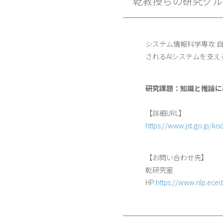
乾教授らの研究グルー
システム情報科学専攻 自
されるAIシステムを支
研究課題：知識と推論に
【詳細URL】
https://www.jst.go.jp/k
【お問い合わせ先】
乾研究室
HP:
https://www.nlp.ecei.