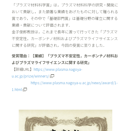
「プラズマ材料科学賞」は，プラズマ材料科学の研究・開発に
おいて貢献し，また顕著な業績をあげたものに対して贈られる
賞であり，その中で「基礎部門賞」は基礎分野の確立に関する
業績・貢献について評価されます．
金子俊郎教授は，これまで長年に渡って行ってきた「プラズマ
不安定性，カーボンナノ材料およびプラズマライフサイエンス
に関する研究」が評価され，今回の受賞に至りました．
受賞理由：【業績】「プラズマ不安定性，カーボンナノ材料お
よびプラズマライフサイエンスに関する研究」
【詳細URL】
https://www.plasma.nagoya-
u.ac.jp/prize/winners/
https://www.plasma.nagoya-u.ac.jp/news/award/1-
1.html