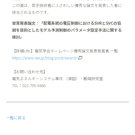
この賞は、若手技術者にふさわしい優秀な論文を発表した者に
授与されるものです．
受賞発表論文：「配電系統の電圧制御におけるSVRとSVCの協
調を目的としたモデル予測制御のパラメータ設定手法に関する
検討」
【詳細URL】電気学会ホームページ優秀論文発表受賞者 一覧
https://www.iee.jp/blog/post/award/
【お問い合わせ先】
電気エネルギーシステム専攻 （津田）・飯岡研究室
TEL：022-795-5665
一覧に戻る