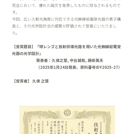
究会において、優れた論文を発表したものに授与されるもので
す。
今回、広い入射光角度に対応できる光無線給電受光器の素子構
造と、その光学設計法の提案が評価されて受賞にいたりまし
た。
【受賞題目】「球レンズと放射状導光路を用いた光無線給電受
光器の光学設計」
発表者：久保之慧, 中谷誠和, 藤掛英夫
（2025年1月24日発表、資料番号IDY2025-27）
【受賞者】 久保 之慧