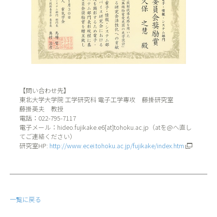
【問い合わせ先】
東北大学大学院 工学研究科 電子工学専攻 藤掛研究室
藤掛英夫 教授
電話：022-795-7117
電子メール：hideo.fujikake.e6[at]tohoku.ac.jp（atを@へ直し
てご連絡ください）
研究室HP:
http://www.ecei.tohoku.ac.jp/fujikake/index.htm
一覧に戻る